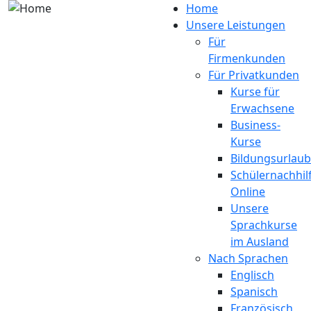
Direkt zum Inhalt
Home
Unsere Leistungen
Für
Firmenkunden
Für Privatkunden
Kurse für
Erwachsene
Business-
Kurse
Bildungsurlaub
Schülernachhil
Online
Unsere
Sprachkurse
im Ausland
Nach Sprachen
Englisch
Spanisch
Französisch