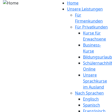
Direkt zum Inhalt
Home
Unsere Leistungen
Für
Firmenkunden
Für Privatkunden
Kurse für
Erwachsene
Business-
Kurse
Bildungsurlaub
Schülernachhil
Online
Unsere
Sprachkurse
im Ausland
Nach Sprachen
Englisch
Spanisch
Französisch