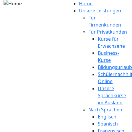
Direkt zum Inhalt
Home
Unsere Leistungen
Für
Firmenkunden
Für Privatkunden
Kurse für
Erwachsene
Business-
Kurse
Bildungsurlaub
Schülernachhil
Online
Unsere
Sprachkurse
im Ausland
Nach Sprachen
Englisch
Spanisch
Französisch